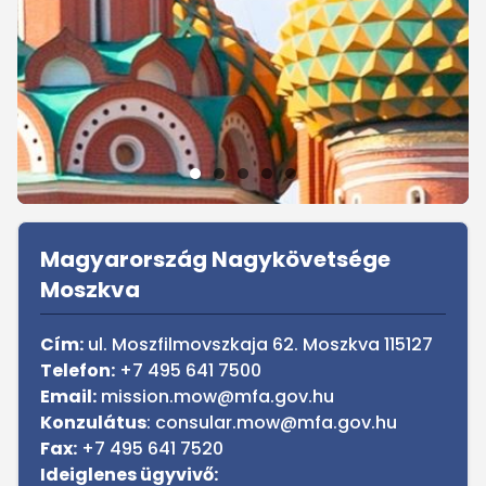
Sidebar
Magyarország Nagykövetsége
Moszkva
Cím:
ul. Moszfilmovszkaja 62. Moszkva 115127
Telefon:
+7 495 641 7500
Email:
mission.mow@mfa.gov.hu
Konzulátus
:
consular.mow@mfa.gov.hu
Fax:
+7 495 641 7520
Ideiglenes ügyvivő: