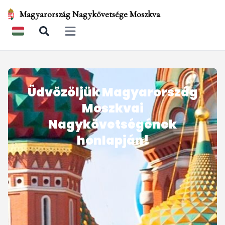
Magyarország Nagykövetsége Moszkva
Open main menu
Üdvözöljük Magyarország
Moszkvai
Nagykövetségének
honlapján!