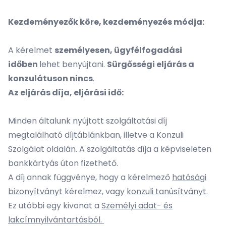
Kezdeményezők köre, kezdeményezés módja:
A kérelmet
személyesen, ügyfélfogadási
időben
lehet benyújtani.
Sürgősségi eljárás a
konzulátuson nincs
.
Az eljárás díja, eljárási idő:
Minden általunk nyújtott szolgáltatási díj
megtalálható
díjtáblánkban
, illetve a
Konzuli
Szolgálat oldalán
. A szolgáltatás díja a képviseleten
bankkártyás úton fizethető.
A díj annak függvénye, hogy a kérelmező
hatósági
bizonyítványt
kérelmez, vagy
konzuli tanúsítványt
.
Ez utóbbi egy kivonat a
Személyi adat- és
lakcímnyilvántartásból.