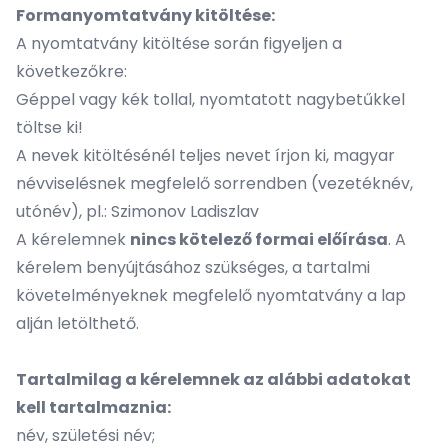
Formanyomtatvány kitöltése:
A
nyomtatvány
kitöltése során figyeljen a
következőkre:
Géppel vagy kék tollal, nyomtatott nagybetűkkel
töltse ki!
A nevek kitöltésénél teljes nevet írjon ki, magyar
névviselésnek megfelelő sorrendben (vezetéknév,
utónév), pl.: Szimonov Ladiszlav
A kérelemnek
nincs kötelező formai előírása
. A
kérelem benyújtásához szükséges, a tartalmi
követelményeknek megfelelő nyomtatvány a lap
alján letölthető.
Tartalmilag a kérelemnek az alábbi adatokat
kell tartalmaznia:
név, születési név;