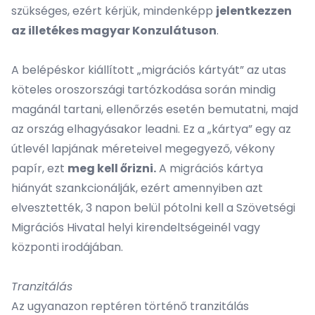
szükséges, ezért kérjük, mindenképp
jelentkezzen
az illetékes magyar Konzulátuson
.
A belépéskor kiállított „migrációs kártyát” az utas
köteles oroszországi tartózkodása során mindig
magánál tartani, ellenőrzés esetén bemutatni, majd
az ország elhagyásakor leadni. Ez a „kártya” egy az
útlevél lapjának méreteivel megegyező, vékony
papír, ezt
meg kell őrizni.
A migrációs kártya
hiányát szankcionálják, ezért amennyiben azt
elvesztették, 3 napon belül pótolni kell a Szövetségi
Migrációs Hivatal helyi kirendeltségeinél vagy
központi irodájában.
Tranzitálás
Az ugyanazon reptéren történő tranzitálás