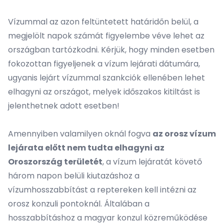
Vízummal az azon feltüntetett határidőn belül, a
megjelölt napok számát figyelembe véve lehet az
országban tartózkodni. Kérjük, hogy minden esetben
fokozottan figyeljenek a vízum lejárati dátumára,
ugyanis lejárt vízummal szankciók ellenében lehet
elhagyni az országot, melyek időszakos kitiltást is
jelenthetnek adott esetben!
Amennyiben valamilyen oknál fogva
az orosz vízum
lejárata előtt nem tudta elhagyni az
Oroszország területét
, a vízum lejáratát követő
három napon belüli kiutazáshoz a
vízumhosszabbítást a reptereken kell intézni az
orosz konzuli pontoknál. Általában a
hosszabbításhoz a magyar konzul közreműködése