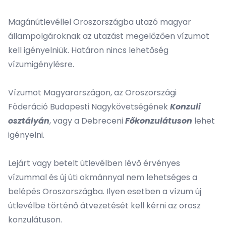
Magánútlevéllel Oroszországba utazó magyar
állampolgároknak az utazást megelőzően vízumot
kell igényelniük. Határon nincs lehetőség
vízumigénylésre.
Vízumot Magyarországon, az Oroszországi
Föderáció Budapesti Nagykövetségének
Konzuli
osztályán
, vagy a Debreceni
Főkonzulátuson
lehet
igényelni.
Lejárt vagy betelt útlevélben lévő érvényes
vízummal és új úti okmánnyal nem lehetséges a
belépés Oroszországba. Ilyen esetben a vízum új
útlevélbe történő átvezetését kell kérni az orosz
konzulátuson.