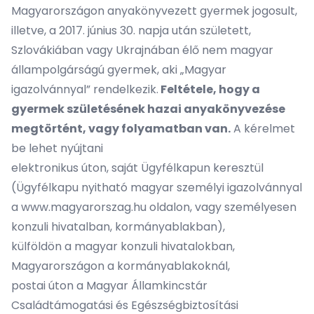
Magyarországon anyakönyvezett gyermek jogosult,
illetve, a 2017. június 30. napja után született,
Szlovákiában vagy Ukrajnában élő nem magyar
állampolgárságú gyermek, aki „Magyar
igazolvánnyal” rendelkezik.
Feltétele, hogy a
gyermek születésének hazai anyakönyvezése
megtörtént, vagy folyamatban van.
A kérelmet
be lehet nyújtani
elektronikus úton
, saját Ügyfélkapun keresztül
(Ügyfélkapu nyitható magyar személyi igazolvánnyal
a
www.magyarorszag.hu
oldalon, vagy személyesen
konzuli hivatalban, kormányablakban),
külföldön a magyar
konzuli hivatalokban
,
Magyarországon a
kormányablakoknál
,
postai úton a Magyar Államkincstár
Családtámogatási és Egészségbiztosítási